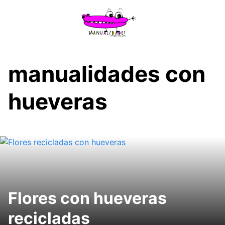
Saltar
al
contenido
manualidades con
hueveras
Flores con hueveras
recicladas