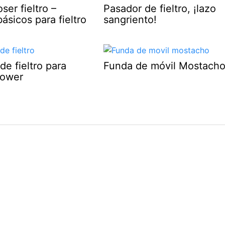
er fieltro –
Pasador de fieltro, ¡lazo
ásicos para fieltro
sangriento!
de fieltro para
Funda de móvil Mostach
hower