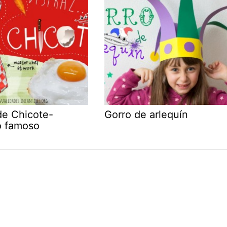
de Chicote-
Gorro de arlequín
o famoso