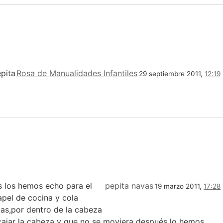
epita
Rosa de Manualidades Infantiles
29 septiembre 2011,
12:19
s los hemos echo para el
pepita navas
19 marzo 2011,
17:28
pel de cocina y cola
as,por dentro de la cabeza
cajar la cabeza y que no se moviera después lo hemos