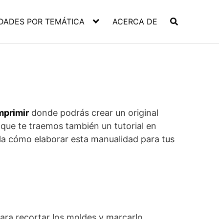
DADES POR TEMÁTICA
ACERCA DE
mprimir
donde podrás crear un original
 que te traemos también un tutorial en
lla cómo elaborar esta manualidad para tus
ara recortar los moldes y marcarlo