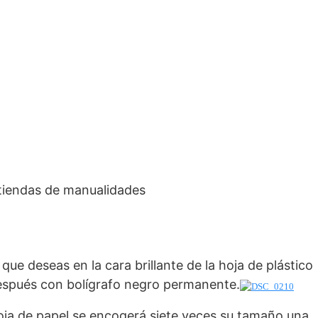
 tiendas de manualidades
que deseas en la cara brillante de la hoja de plástico
después con bolígrafo negro permanente.
hoja de papel se encogerá siete veces su tamaño una