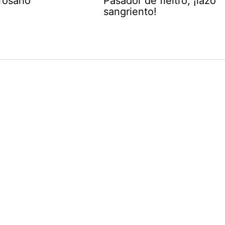
rosario
Pasador de fieltro, ¡lazo
sangriento!