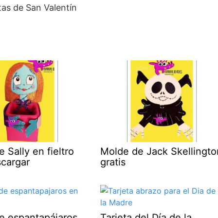
 Sally en fieltro
Molde de Jack Skellingto
scargar
gratis
e espantapájaros
Tarjeta del Día de la