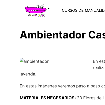
Saltar
al
CURSOS DE MANUALID
contenido
Ambientador Cas
En es
realiz
lavanda.
En estas imágenes veremos paso a paso como
MATERIALES NECESARIOS:
20 Flores de L