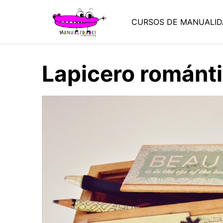
Saltar
al
CURSOS DE MANUALID
contenido
Lapicero románt