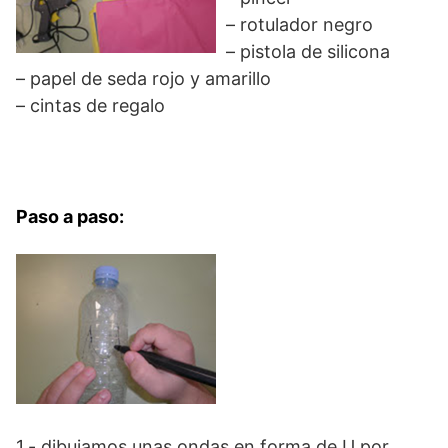
– rotulador negro
– pistola de silicona
– papel de seda rojo y amarillo
– cintas de regalo
Paso a paso:
1.- dibujamos unas ondas en forma de U por