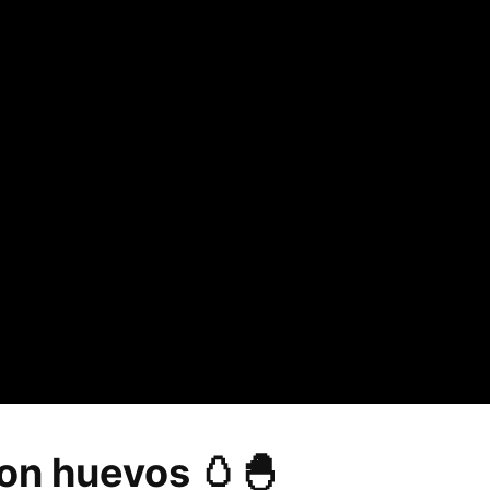
on huevos
🥚🐣