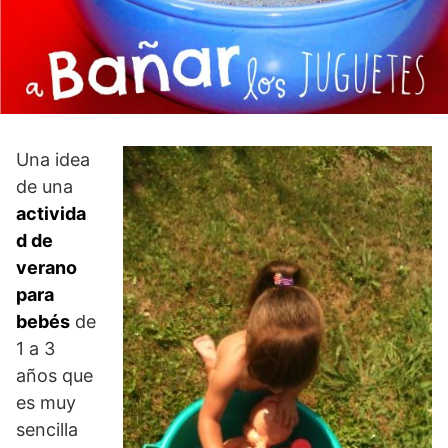
Una idea
de una
activida
d de
verano
para
bebés
de
1 a 3
años que
es muy
sencilla