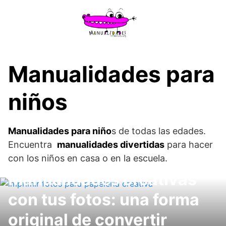
Saltar
al
contenido
Manualidades para
niños
Manualidades para niño
s de todas las edades.
Encuentra
manualidades divertidas
para hacer
con los niños en casa o en la escuela.
Manualidades creativas
con tus fotos: una forma
original de convertir